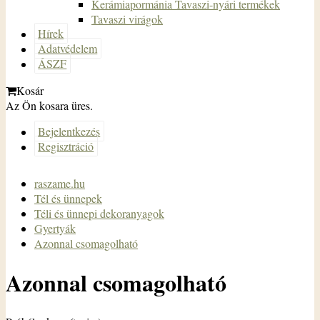
Kerámiapormánia Tavaszi-nyári termékek
Tavaszi virágok
Hírek
Adatvédelem
ÁSZF
Kosár
Az Ön kosara üres.
Bejelentkezés
Regisztráció
raszame.hu
Tél és ünnepek
Téli és ünnepi dekoranyagok
Gyertyák
Azonnal csomagolható
Azonnal csomagolható