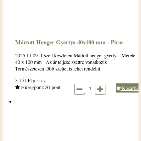
Mártott Henger Gyertya 40x100 mm - Piros
2025.11.09. 1 szett készleten Mártott henger gyertya Mérete:
40 x 100 mm Az ár teljese szettre vonatkozik
Természetesen több szettet is lehet rendelni!
3 151
Ft
[8.70
EUR
]
31
Hűségpont:
pont
Kosárba