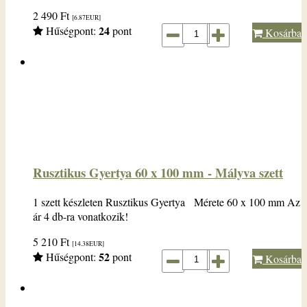
2 490
Ft
[6.87
EUR
]
24
Hűségpont:
pont
Kosárba
Rusztikus Gyertya 60 x 100 mm - Mályva szett
1 szett készleten Rusztikus Gyertya Mérete 60 x 100 mm Az
ár 4 db-ra vonatkozik!
5 210
Ft
[14.38
EUR
]
52
Hűségpont:
pont
Kosárba