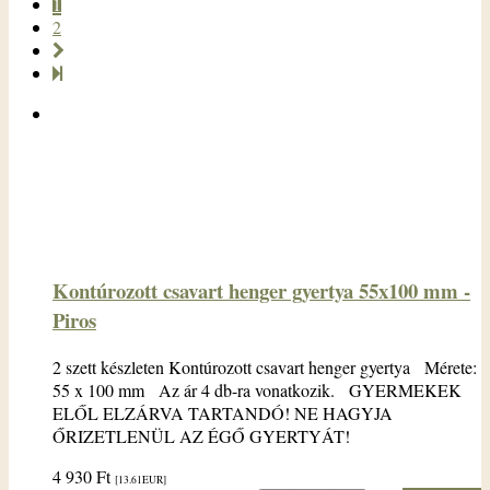
1
2
Kontúrozott csavart henger gyertya 55x100 mm -
Piros
2 szett készleten Kontúrozott csavart henger gyertya Mérete:
55 x 100 mm Az ár 4 db-ra vonatkozik. GYERMEKEK
ELŐL ELZÁRVA TARTANDÓ! NE HAGYJA
ŐRIZETLENÜL AZ ÉGŐ GYERTYÁT!
4 930
Ft
[13.61
EUR
]