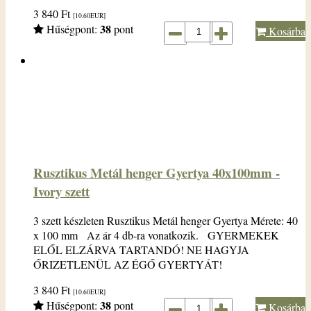
3 840
Ft
[10.60
EUR
]
38
Hűségpont:
pont
Kosárba
Rusztikus Metál henger Gyertya 40x100mm -
Ivory szett
3 szett készleten Rusztikus Metál henger Gyertya Mérete: 40
x 100 mm Az ár 4 db-ra vonatkozik. GYERMEKEK
ELŐL ELZÁRVA TARTANDÓ! NE HAGYJA
ŐRIZETLENÜL AZ ÉGŐ GYERTYÁT!
3 840
Ft
[10.60
EUR
]
38
Hűségpont:
pont
Kosárba