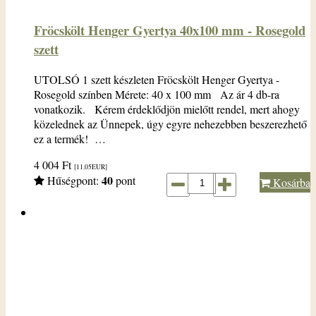
Fröcskölt Henger Gyertya 40x100 mm - Rosegold
szett
UTOLSÓ 1 szett készleten Fröcskölt Henger Gyertya -
Rosegold színben Mérete: 40 x 100 mm Az ár 4 db-ra
vonatkozik. Kérem érdeklődjön mielőtt rendel, mert ahogy
közelednek az Ünnepek, úgy egyre nehezebben beszerezhető
ez a termék! …
4 004
Ft
[11.05
EUR
]
40
Hűségpont:
pont
Kosárba