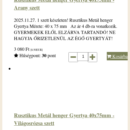
Arany szett
2025.11.27. 1 szett készleten! Rusztikus Metál henger
Gyertya Mérete: 40 x 75 mm Az ár 4 db-ra vonatkozik.
GYERMEKEK ELŐL ELZÁRVA TARTANDÓ! NE
HAGYJA ŐRIZETLENÜL AZ ÉGŐ GYERTYÁT!
3 080
Ft
[8.50
EUR
]
30
Hűségpont:
pont
Kosárba
Rusztikus Metál henger Gyertya 40x75mm -
Világosrózsa szett