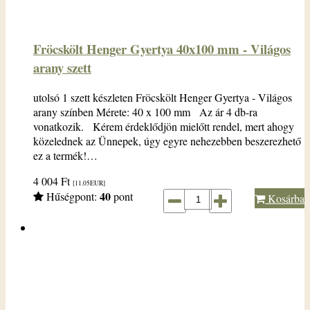
Fröcskölt Henger Gyertya 40x100 mm - Világos
arany szett
utolsó 1 szett készleten Fröcskölt Henger Gyertya - Világos
arany színben Mérete: 40 x 100 mm Az ár 4 db-ra
vonatkozik. Kérem érdeklődjön mielőtt rendel, mert ahogy
közelednek az Ünnepek, úgy egyre nehezebben beszerezhető
ez a termék!…
4 004
Ft
[11.05
EUR
]
40
Hűségpont:
pont
Kosárba