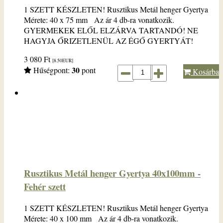
1 SZETT KÉSZLETEN! Rusztikus Metál henger Gyertya
Mérete: 40 x 75 mm Az ár 4 db-ra vonatkozik.
GYERMEKEK ELŐL ELZÁRVA TARTANDÓ! NE
HAGYJA ŐRIZETLENÜL AZ ÉGŐ GYERTYÁT!
3 080
Ft
[8.50
EUR
]
30
Hűségpont:
pont
Kosárba
Rusztikus Metál henger Gyertya 40x100mm -
Fehér szett
1 SZETT KÉSZLETEN! Rusztikus Metál henger Gyertya
Mérete: 40 x 100 mm Az ár 4 db-ra vonatkozik.