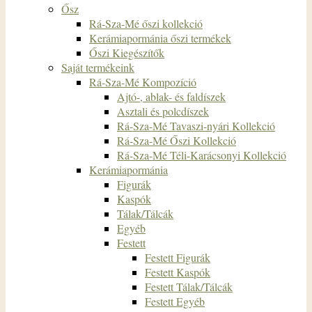
Ősz
Rá-Sza-Mé őszi kollekció
Kerámiapormánia őszi termékek
Őszi Kiegészítők
Saját termékeink
Rá-Sza-Mé Kompozíció
Ajtó-, ablak- és faldíszek
Asztali és polcdíszek
Rá-Sza-Mé Tavaszi-nyári Kollekció
Rá-Sza-Mé Őszi Kollekció
Rá-Sza-Mé Téli-Karácsonyi Kollekció
Kerámiapormánia
Figurák
Kaspók
Tálak/Tálcák
Egyéb
Festett
Festett Figurák
Festett Kaspók
Festett Tálak/Tálcák
Festett Egyéb