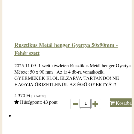
Rusztikus Metál henger Gyertya 50x90mm -
Fehér szett
2025.11.09. 1 szett készleten Rusztikus Metál henger Gyertya
Mérete: 50 x 90 mm Az ár 4 db-ra vonatkozik.
GYERMEKEK ELŐL ELZÁRVA TARTANDÓ! NE
HAGYJA ŐRIZETLENÜL AZ ÉGŐ GYERTYÁT!
4 370
Ft
[12.06
EUR
]
43
Hűségpont:
pont
Kosárba