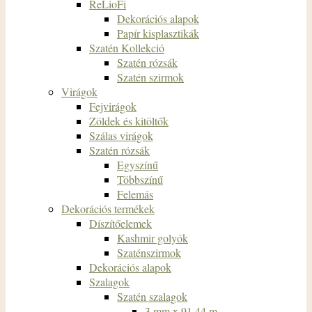
ReLioFi
Dekorációs alapok
Papír kisplasztikák
Szatén Kollekció
Szatén rózsák
Szatén szirmok
Virágok
Fejvirágok
Zöldek és kitöltők
Szálas virágok
Szatén rózsák
Egyszínű
Többszínű
Felemás
Dekorációs termékek
Díszítőelemek
Kashmir golyók
Szaténszirmok
Dekorációs alapok
Szalagok
Szatén szalagok
3 mm x 91,44 m