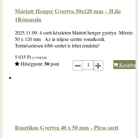
Mártott Henger Gyertya 50x120 mm - 3Lila
1Rózsaszín
2025.11.09. 4 szett készleten Mártott henger gyertya Mérete:
50 x 120 mm Az ár teljese szettre vonatkozik
Természetesen több szettet is lehet rendelni!
5 035
Ft
[13.90
EUR
]
50
Hűségpont:
pont
Kosárba
Rusztikus Gyertya 40 x 50 mm - Piros szett