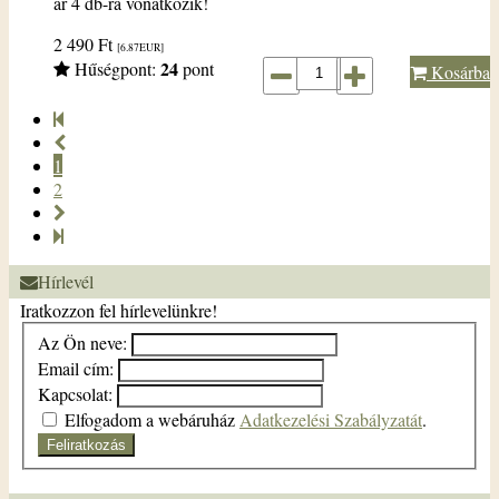
ár 4 db-ra vonatkozik!
2 490
Ft
[6.87
EUR
]
24
Hűségpont:
pont
Kosárba
1
2
Hírlevél
Iratkozzon fel hírlevelünkre!
Az Ön neve:
Email cím:
Kapcsolat:
Elfogadom a webáruház
Adatkezelési Szabályzatát
.
Feliratkozás