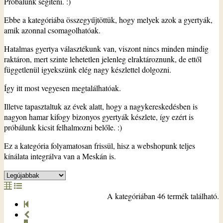
Próbálunk segíteni. :)
Ebbe a kategóriába összegyűjtöttük, hogy melyek azok a gyertyák,
amik azonnal csomagolhatóak.
Hatalmas gyertya választékunk van, viszont nincs minden mindig
raktáron, mert szinte lehetetlen jelenleg elraktároznunk, de ettől
függetlenül igyekszünk elég nagy készlettel dolgozni.
Így itt most vegyesen megtalálhatóak.
Illetve tapasztaltuk az évek alatt, hogy a nagykereskedésben is
nagyon hamar kifogy bizonyos gyertyák készlete, így ezért is
próbálunk kicsit felhalmozni belőle. :)
Ez a kategória folyamatosan frissül, hisz a webshopunk teljes
kínálata integrálva van a Meskán is.
A kategóriában 46 termék található.