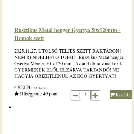
Rusztikus Metál henger Gyertya 50x120mm -
Homok szett
2025.11.27. UTOLSÓ TELJES SZETT RAKTÁRON!
NEM RENDELHETŐ TÖBB! Rusztikus Metál henger
Gyertya Mérete: 50 x 120 mm Az ár 4 db-ra vonatkozik.
GYERMEKEK ELŐL ELZÁRVA TARTANDÓ! NE
HAGYJA ŐRIZETLENÜL AZ ÉGŐ GYERTYÁT!
4 930
Ft
[13.61
EUR
]
49
Hűségpont:
pont
Kosárba