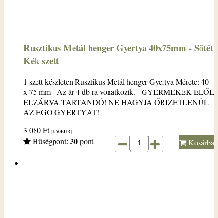
Rusztikus Metál henger Gyertya 40x75mm - Sötét
Kék szett
1 szett készleten Rusztikus Metál henger Gyertya Mérete: 40
x 75 mm Az ár 4 db-ra vonatkozik. GYERMEKEK ELŐL
ELZÁRVA TARTANDÓ! NE HAGYJA ŐRIZETLENÜL
AZ ÉGŐ GYERTYÁT!
3 080
Ft
[8.50
EUR
]
30
Hűségpont:
pont
Kosárba