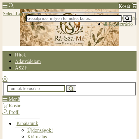
Kosár
Select Language
▼
Bejelentkezés
Regisztráció
Hírek
Adatvédelem
ÁSZF
Menü
Kosár
Profil
Kínálatunk
Újdonságok!
Kiárusítás