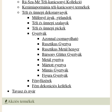
Rá-Sza-Mé Téli-karácsonyi Kollekció
Kerámiapormánia téli-karácsonyi termékek
Téli és ünnepi dekoranyagok
Műfenyő ágak, girlandok
Téli és ünnepi szalagok
Téli és ünnepi pickek
Gyertyák
Azonnal csomagolható
Rusztikus Gyertya
Rusztikus Metál henger
Bársony Glitter Gyertyák
Metál gyertya
Mártott gyertya
Mintás Gyertyák
Figura Gyertyák
Fényfüzérek
Fém dekorációs kellékek
Tavasz és nyár
Akciós termékek