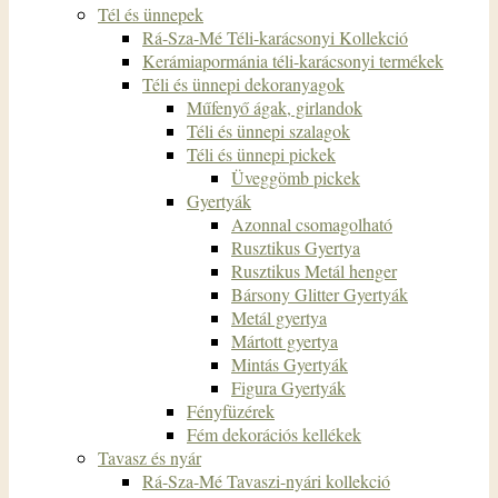
Tél és ünnepek
Rá-Sza-Mé Téli-karácsonyi Kollekció
Kerámiapormánia téli-karácsonyi termékek
Téli és ünnepi dekoranyagok
Műfenyő ágak, girlandok
Téli és ünnepi szalagok
Téli és ünnepi pickek
Üveggömb pickek
Gyertyák
Azonnal csomagolható
Rusztikus Gyertya
Rusztikus Metál henger
Bársony Glitter Gyertyák
Metál gyertya
Mártott gyertya
Mintás Gyertyák
Figura Gyertyák
Fényfüzérek
Fém dekorációs kellékek
Tavasz és nyár
Rá-Sza-Mé Tavaszi-nyári kollekció