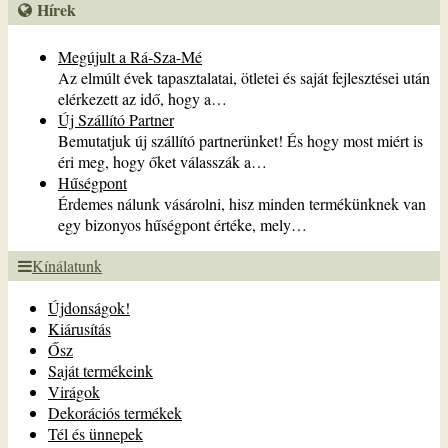
Hírek
Megújult a Rá-Sza-Mé
Az elmúlt évek tapasztalatai, ötletei és saját fejlesztései után
elérkezett az idő, hogy a…
Új Szállító Partner
Bemutatjuk új szállító partnerünket! És hogy most miért is
éri meg, hogy őket válasszák a…
Hűségpont
Érdemes nálunk vásárolni, hisz minden termékünknek van
egy bizonyos hűségpont értéke, mely…
Kínálatunk
Újdonságok!
Kiárusítás
Ősz
Saját termékeink
Virágok
Dekorációs termékek
Tél és ünnepek