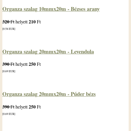
Organza szalag 10mmx20m - Bézses arany
320
210
Ft
helyett
Ft
[0.58
EUR
]
Organza szalag 20mmx20m - Levendula
390
250
Ft
helyett
Ft
[0.69
EUR
]
Organza szalag 20mmx20m - Púder bézs
390
250
Ft
helyett
Ft
[0.69
EUR
]