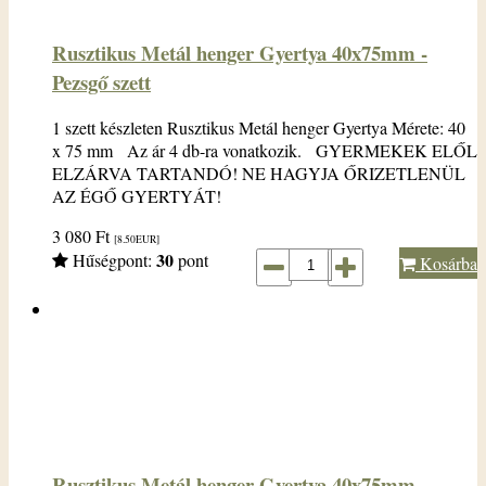
Rusztikus Metál henger Gyertya 40x75mm -
Pezsgő szett
1 szett készleten Rusztikus Metál henger Gyertya Mérete: 40
x 75 mm Az ár 4 db-ra vonatkozik. GYERMEKEK ELŐL
ELZÁRVA TARTANDÓ! NE HAGYJA ŐRIZETLENÜL
AZ ÉGŐ GYERTYÁT!
3 080
Ft
[8.50
EUR
]
30
Hűségpont:
pont
Kosárba
Rusztikus Metál henger Gyertya 40x75mm -