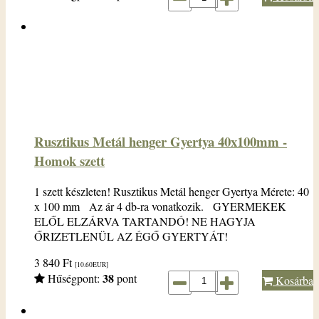
Rusztikus Metál henger Gyertya 40x100mm -
Homok szett
1 szett készleten! Rusztikus Metál henger Gyertya Mérete: 40
x 100 mm Az ár 4 db-ra vonatkozik. GYERMEKEK
ELŐL ELZÁRVA TARTANDÓ! NE HAGYJA
ŐRIZETLENÜL AZ ÉGŐ GYERTYÁT!
3 840
Ft
[10.60
EUR
]
38
Hűségpont:
pont
Kosárba