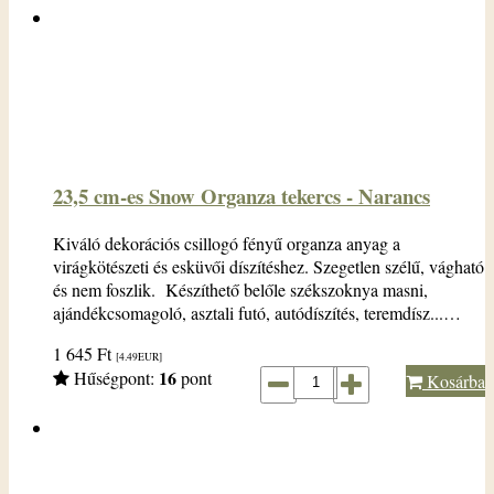
23,5 cm-es Snow Organza tekercs - Narancs
Kiváló dekorációs csillogó fényű organza anyag a
virágkötészeti és esküvői díszítéshez. Szegetlen szélű, vágható
és nem foszlik. Készíthető belőle székszoknya masni,
ajándékcsomagoló, asztali futó, autódíszítés, teremdísz...…
1 645
Ft
[4.49
EUR
]
16
Hűségpont:
pont
Kosárba