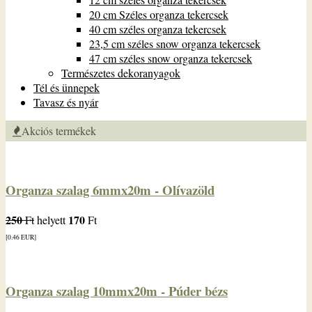
20 cm Széles organza tekercsek
40 cm széles organza tekercsek
23,5 cm széles snow organza tekercsek
47 cm széles snow organza tekercsek
Természetes dekoranyagok
Tél és ünnepek
Tavasz és nyár
Akciós termékek
Organza szalag 6mmx20m - Olívazöld
250
170
Ft
helyett
Ft
[0.46
EUR
]
Organza szalag 10mmx20m - Púder bézs