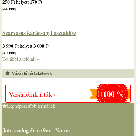
250
170
Ft
helyett
Ft
[0.46
EUR
]
Szarvasos karácsonyi asztaldísz
3 990
3 000
Ft
helyett
Ft
[8.19
EUR
]
További akcióink »
Vásárlói értékelések
100 %
Vásárlóink írták »
Legnépszerűbb termékek
Juta szalag 5cmx9m - Natúr