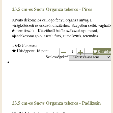
23,5 cm-es Snow Organza tekercs - Piros
Kiváló dekorációs csillogó fényű organza anyag a
virágkötészeti és esküvői díszítéshez. Szegetlen szélű, vágható
és nem foszlik. Készíthető belőle székszoknya masni,
ajándékcsomagoló, asztali futó, autódíszítés, teremdísz...…
1 645
Ft
[4.49
EUR
]
16
Hűségpont:
pont
Kosárba
Szélességek*:
23,5 cm-es Snow Organza tekercs - Padlizsán