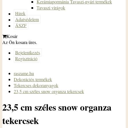
Kerámiapormánia Tavaszi-nyári termékek
Tavaszi virágok
Hírek
Adatvédelem
ÁSZF
Kosár
Az Ön kosara üres.
Bejelentkezés
Regisztráció
raszame.hu
Dekorációs termékek
Tekercses dekoranyagok
23,5 cm széles snow organza tekercsek
23,5 cm széles snow organza
tekercsek