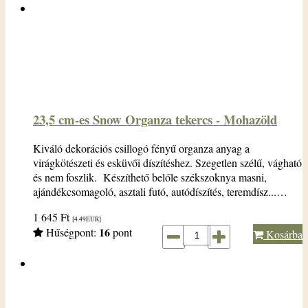
23,5 cm-es Snow Organza tekercs - Mohazöld
Kiváló dekorációs csillogó fényű organza anyag a
virágkötészeti és esküvői díszítéshez. Szegetlen szélű, vágható
és nem foszlik. Készíthető belőle székszoknya masni,
ajándékcsomagoló, asztali futó, autódíszítés, teremdísz...…
1 645
Ft
[4.49
EUR
]
16
Hűségpont:
pont
Kosárba