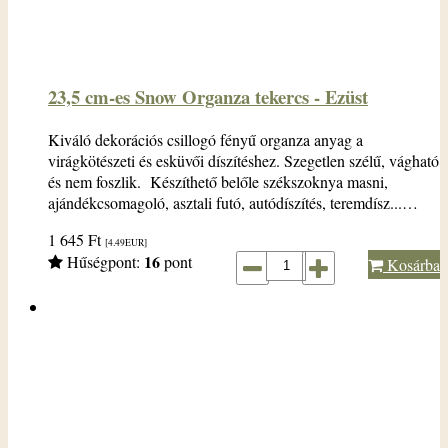
23,5 cm-es Snow Organza tekercs - Ezüst
Kiváló dekorációs csillogó fényű organza anyag a
virágkötészeti és esküvői díszítéshez. Szegetlen szélű, vágható
és nem foszlik. Készíthető belőle székszoknya masni,
ajándékcsomagoló, asztali futó, autódíszítés, teremdísz...…
1 645
Ft
[4.49
EUR
]
16
Hűségpont:
pont
Kosárba