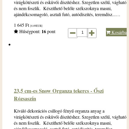
virágkötészeti és esküvői díszítéshez. Szegetlen szélű, vágható
és nem foszlik. Készíthető belőle székszoknya masni,
ajándékcsomagoló, asztali futó, autódíszítés, teremdísz...…
1 645
Ft
[4.49
EUR
]
16
Hűségpont:
pont
Kosárba
23,5 cm-es Snow Organza tekercs - Őszi
Rózsaszín
Kiváló dekorációs csillogó fényű organza anyag a
virágkötészeti és esküvői díszítéshez. Szegetlen szélű, vágható
és nem foszlik. Készíthető belőle székszoknya masni,
ajándékcsomagoló, asztali futó, autódíszítés, teremdísz...…