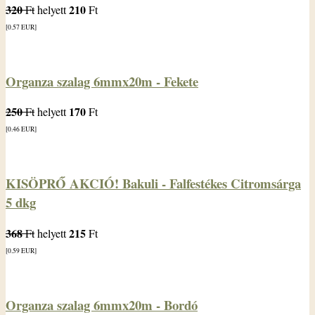
320
210
Ft
helyett
Ft
[0.57
EUR
]
Organza szalag 6mmx20m - Fekete
250
170
Ft
helyett
Ft
[0.46
EUR
]
KISÖPRŐ AKCIÓ! Bakuli - Falfestékes Citromsárga
5 dkg
368
215
Ft
helyett
Ft
[0.59
EUR
]
Organza szalag 6mmx20m - Bordó