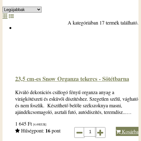
A kategóriában 17 termék található.
23,5 cm-es Snow Organza tekercs - Sötétbarna
Kiváló dekorációs csillogó fényű organza anyag a
virágkötészeti és esküvői díszítéshez. Szegetlen szélű, vágható
és nem foszlik. Készíthető belőle székszoknya masni,
ajándékcsomagoló, asztali futó, autódíszítés, teremdísz...…
1 645
Ft
[4.49
EUR
]
16
Hűségpont:
pont
Kosárba