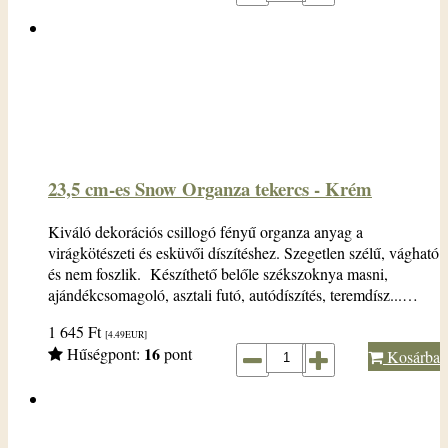
23,5 cm-es Snow Organza tekercs - Krém
Kiváló dekorációs csillogó fényű organza anyag a
virágkötészeti és esküvői díszítéshez. Szegetlen szélű, vágható
és nem foszlik. Készíthető belőle székszoknya masni,
ajándékcsomagoló, asztali futó, autódíszítés, teremdísz...…
1 645
Ft
[4.49
EUR
]
16
Hűségpont:
pont
Kosárba