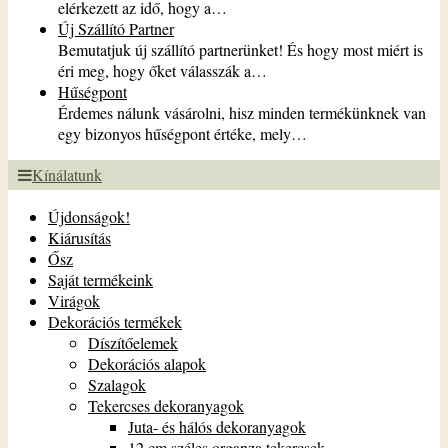
elérkezett az idő, hogy a…
Új Szállító Partner
Bemutatjuk új szállító partnerünket! És hogy most miért is
éri meg, hogy őket válasszák a…
Hűségpont
Érdemes nálunk vásárolni, hisz minden termékünknek van
egy bizonyos hűségpont értéke, mely…
Kínálatunk
Újdonságok!
Kiárusítás
Ősz
Saját termékeink
Virágok
Dekorációs termékek
Díszítőelemek
Dekorációs alapok
Szalagok
Tekercses dekoranyagok
Juta- és hálós dekoranyagok
12 cm széles organza tekercsek