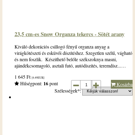
23,5 cm-es Snow Organza tekercs - Sötét arany
Kiváló dekorációs csillogó fényű organza anyag a
virágkötészeti és esküvői díszítéshez. Szegetlen szélű, vágható
és nem foszlik. Készíthető belőle székszoknya masni,
ajándékcsomagoló, asztali futó, autódíszítés, teremdísz...…
1 645
Ft
[4.49
EUR
]
16
Hűségpont:
pont
Kosárba
Szélességek*: