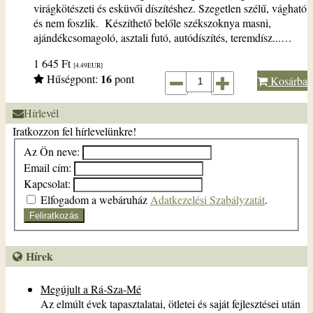
virágkötészeti és esküvői díszítéshez. Szegetlen szélű, vágható
és nem foszlik. Készíthető belőle székszoknya masni,
ajándékcsomagoló, asztali futó, autódíszítés, teremdísz...…
1 645
Ft
[4.49
EUR
]
16
Hűségpont:
pont
Kosárba
Hírlevél
Iratkozzon fel hírlevelünkre!
Az Ön neve:
Email cím:
Kapcsolat:
Elfogadom a webáruház
Adatkezelési Szabályzatát
.
Feliratkozás
Hírek
Megújult a Rá-Sza-Mé
Az elmúlt évek tapasztalatai, ötletei és saját fejlesztései után