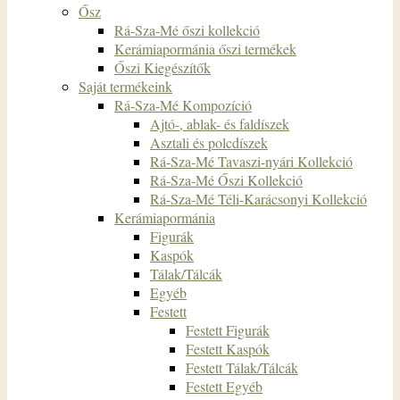
Ősz
Rá-Sza-Mé őszi kollekció
Kerámiapormánia őszi termékek
Őszi Kiegészítők
Saját termékeink
Rá-Sza-Mé Kompozíció
Ajtó-, ablak- és faldíszek
Asztali és polcdíszek
Rá-Sza-Mé Tavaszi-nyári Kollekció
Rá-Sza-Mé Őszi Kollekció
Rá-Sza-Mé Téli-Karácsonyi Kollekció
Kerámiapormánia
Figurák
Kaspók
Tálak/Tálcák
Egyéb
Festett
Festett Figurák
Festett Kaspók
Festett Tálak/Tálcák
Festett Egyéb