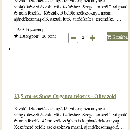
Kiváló dekorációs csillogó fényű organza anyag a
virágkötészeti és esküvői díszítéshez. Szegetlen szélű, vágható
és nem foszlik. Készíthető belőle székszoknya masni,
ajándékcsomagoló, asztali futó, autódíszítés, teremdísz...…
1 645
Ft
[4.49
EUR
]
16
Hűségpont:
pont
Kosárba
23,5 cm-es Snow Organza tekercs - Olivazöld
Kiváló dekorációs csillogó fényű organza anyag a
virágkötészeti és esküvői díszítéshez. Szegetlen szélű, vágható
és nem foszlik. 47cm szélességben is kapható dekoranyag.
Készíthető belőle székszoknya masni, ajándékcsomagoló,…