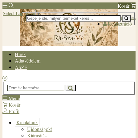
Kosár
Select Language
▼
Bejelentkezés
Regisztráció
Hírek
Adatvédelem
ÁSZF
Menü
Kosár
Profil
Kínálatunk
Újdonságok!
Kiárusítás