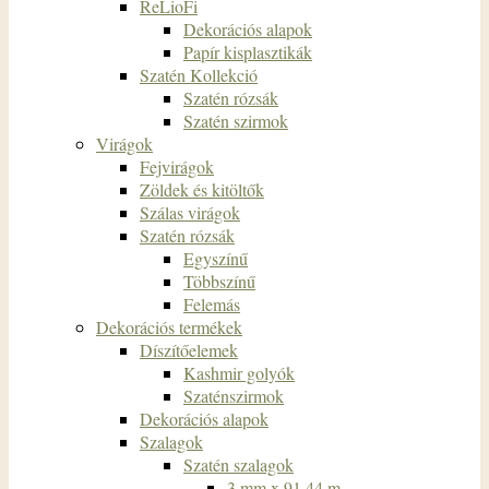
ReLioFi
Dekorációs alapok
Papír kisplasztikák
Szatén Kollekció
Szatén rózsák
Szatén szirmok
Virágok
Fejvirágok
Zöldek és kitöltők
Szálas virágok
Szatén rózsák
Egyszínű
Többszínű
Felemás
Dekorációs termékek
Díszítőelemek
Kashmir golyók
Szaténszirmok
Dekorációs alapok
Szalagok
Szatén szalagok
3 mm x 91,44 m