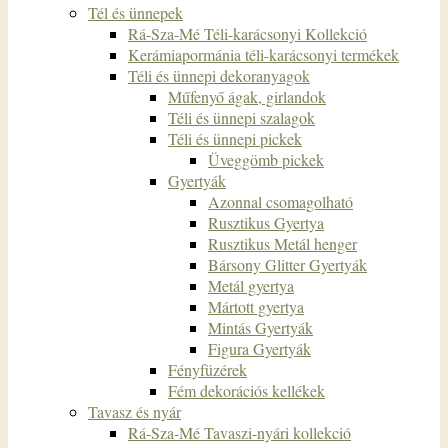
Tél és ünnepek
Rá-Sza-Mé Téli-karácsonyi Kollekció
Kerámiapormánia téli-karácsonyi termékek
Téli és ünnepi dekoranyagok
Műfenyő ágak, girlandok
Téli és ünnepi szalagok
Téli és ünnepi pickek
Üveggömb pickek
Gyertyák
Azonnal csomagolható
Rusztikus Gyertya
Rusztikus Metál henger
Bársony Glitter Gyertyák
Metál gyertya
Mártott gyertya
Mintás Gyertyák
Figura Gyertyák
Fényfüzérek
Fém dekorációs kellékek
Tavasz és nyár
Rá-Sza-Mé Tavaszi-nyári kollekció