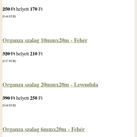
250
170
Ft
helyett
Ft
[0.46
EUR
]
Organza szalag 10mmx20m - Fehér
320
210
Ft
helyett
Ft
[0.57
EUR
]
Organza szalag 20mmx20m - Levendula
390
250
Ft
helyett
Ft
[0.68
EUR
]
Organza szalag 6mmx20m - Fehér