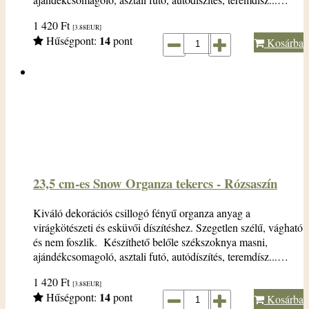
1 420
Ft
[3.88
EUR
]
14
Hűségpont:
pont
Kosárba
23,5 cm-es Snow Organza tekercs - Rózsaszín
Kiváló dekorációs csillogó fényű organza anyag a
virágkötészeti és esküvői díszítéshez. Szegetlen szélű, vágható
és nem foszlik. Készíthető belőle székszoknya masni,
ajándékcsomagoló, asztali futó, autódíszítés, teremdísz...…
1 420
Ft
[3.88
EUR
]
14
Hűségpont:
pont
Kosárba