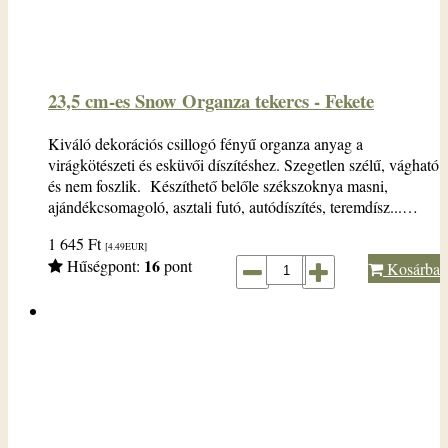
23,5 cm-es Snow Organza tekercs - Fekete
Kiváló dekorációs csillogó fényű organza anyag a
virágkötészeti és esküvői díszítéshez. Szegetlen szélű, vágható
és nem foszlik. Készíthető belőle székszoknya masni,
ajándékcsomagoló, asztali futó, autódíszítés, teremdísz...…
1 645
Ft
[4.49
EUR
]
16
Hűségpont:
pont
Kosárba