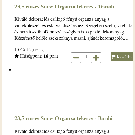
23,5 cm-es Snow Organza tekercs - Teazöld
Kiváló dekorációs csillogó fényű organza anyag a
virágkötészeti és esküvői díszítéshez. Szegetlen szélű, vágható
és nem foszlik. 47cm szélességben is kapható dekoranyag.
Készíthető belőle székszoknya masni, ajándékcsomagoló,…
1 645
Ft
[4.49
EUR
]
16
Hűségpont:
pont
Kosárba
23,5 cm-es Snow Organza tekercs - Bordó
Kiváló dekorációs csillogó fényű organza anyag a