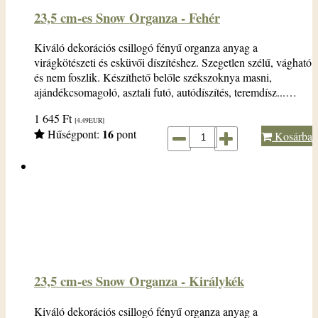
23,5 cm-es Snow Organza - Fehér
Kiváló dekorációs csillogó fényű organza anyag a
virágkötészeti és esküvői díszítéshez. Szegetlen szélű, vágható
és nem foszlik. Készíthető belőle székszoknya masni,
ajándékcsomagoló, asztali futó, autódíszítés, teremdísz...…
1 645
Ft
[4.49
EUR
]
16
Hűségpont:
pont
Kosárba
23,5 cm-es Snow Organza - Királykék
Kiváló dekorációs csillogó fényű organza anyag a