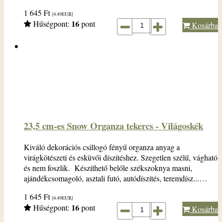
1 645
Ft
[4.49
EUR
]
16
Hűségpont:
pont
Kosárba
23,5 cm-es Snow Organza tekercs - Világoskék
Kiváló dekorációs csillogó fényű organza anyag a
virágkötészeti és esküvői díszítéshez. Szegetlen szélű, vágható
és nem foszlik. Készíthető belőle székszoknya masni,
ajándékcsomagoló, asztali futó, autódíszítés, teremdísz...…
1 645
Ft
[4.49
EUR
]
16
Hűségpont:
pont
Kosárba