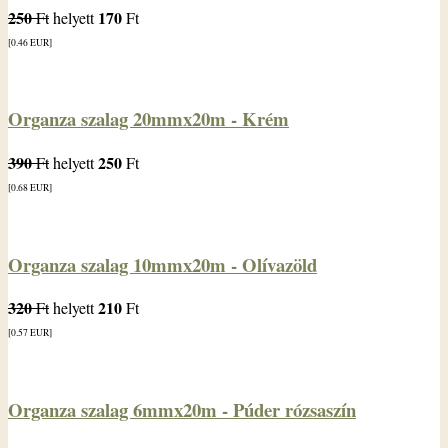
250
170
Ft
helyett
Ft
[0.46
EUR
]
Organza szalag 20mmx20m - Krém
390
250
Ft
helyett
Ft
[0.68
EUR
]
Organza szalag 10mmx20m - Olívazöld
320
210
Ft
helyett
Ft
[0.57
EUR
]
Organza szalag 6mmx20m - Púder rózsaszín