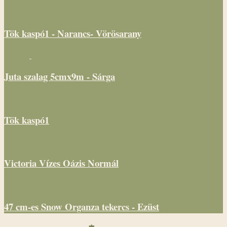
Tök kaspó1 - Narancs- Vörösarany
Juta szalag 5cmx9m - Sárga
Tök kaspó1
Victoria Vízes Oázis Normál
47 cm-es Snow Organza tekercs - Ezüst