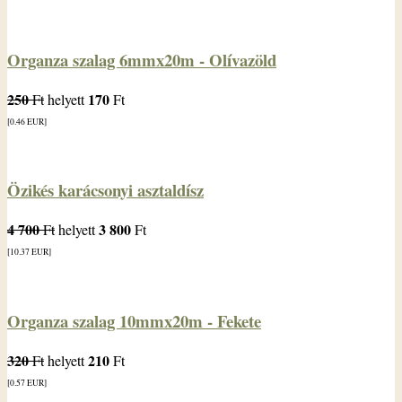
Organza szalag 6mmx20m - Olívazöld
250
170
Ft
helyett
Ft
[0.46
EUR
]
Özikés karácsonyi asztaldísz
4 700
3 800
Ft
helyett
Ft
[10.37
EUR
]
Organza szalag 10mmx20m - Fekete
320
210
Ft
helyett
Ft
[0.57
EUR
]