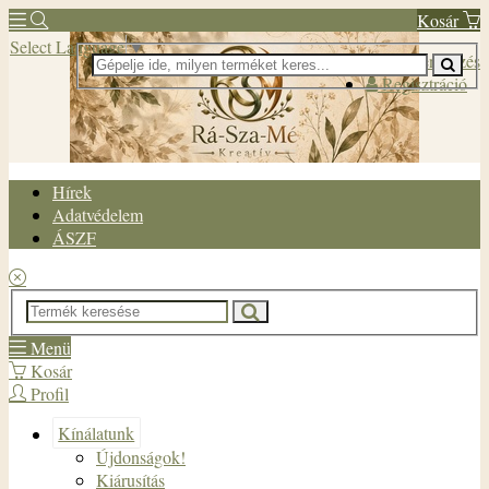
Kosár
Select Language
▼
Bejelentkezés
Regisztráció
Hírek
Adatvédelem
ÁSZF
Menü
Kosár
Profil
Kínálatunk
Újdonságok!
Kiárusítás