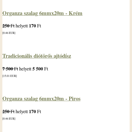
Organza szalag 6mmx20m - Krém
250
170
Ft
helyett
Ft
[0.46
EUR
]
Tradicionális diótörős ajtódísz
7 500
5 500
Ft
helyett
Ft
[15.01
EUR
]
Organza szalag 6mmx20m - Piros
250
170
Ft
helyett
Ft
[0.46
EUR
]