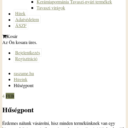
Kerámiapormánia Tavaszi-nyári termékek
Tavaszi virágok
Hírek
Adatvédelem
ÁSZF
Kosár
Az Ön kosara üres.
Bejelentkezés
Regisztráció
raszame.hu
Híreink
Hűségpont
4
FEB
Hűségpont
Érdemes nálunk vásárolni, hisz minden termékünknek van egy