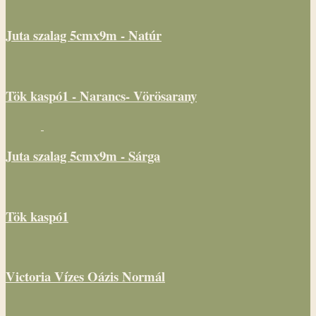
Juta szalag 5cmx9m - Natúr
Tök kaspó1 - Narancs- Vörösarany
Juta szalag 5cmx9m - Sárga
Tök kaspó1
Victoria Vízes Oázis Normál