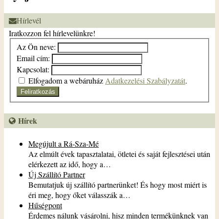
Hírlevél
Iratkozzon fel hírlevelünkre!
Az Ön neve:
Email cím:
Kapcsolat:
Elfogadom a webáruház
Adatkezelési Szabályzatát
.
Feliratkozás
Hírek
Megújult a Rá-Sza-Mé
Az elmúlt évek tapasztalatai, ötletei és saját fejlesztései után
elérkezett az idő, hogy a…
Új Szállító Partner
Bemutatjuk új szállító partnerünket! És hogy most miért is
éri meg, hogy őket válasszák a…
Hűségpont
Érdemes nálunk vásárolni, hisz minden termékünknek van