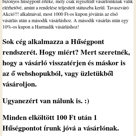
bizonyos hűségpont értéke, mely csak regisztrált vásárlóinknak válik
elérhetővé, amint a rendelése teljesített státuszba kerül. Tavaszváró
Akció!!! alkalmával, most 1000 Ft-os kupon jóváírás az első
vásárlás után a második vásárláshoz. A második vásárlás után egy
10%-os kupon a Harmadik vásárláshoz!
Sok cég alkalmazza a Hűségpont
rendszerét. Hogy miért? Mert szeretnék,
hogy a vásárló visszatérjen és máskor is
az ő webshopukból, vagy üzletükből
vásároljon.
Ugyanezért van nálunk is. :)
Minden elköltött 100 Ft után 1
Hűségpontot írunk jóvá a vásárlónak.