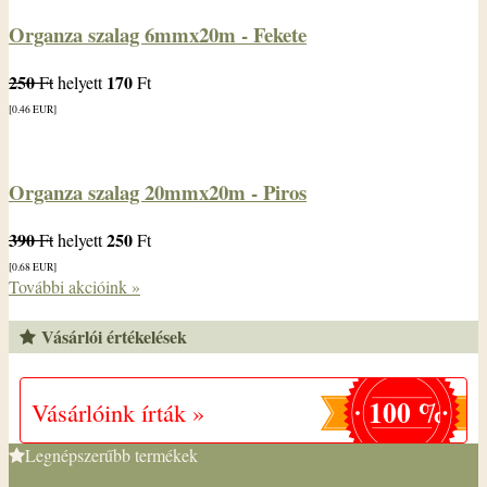
Organza szalag 6mmx20m - Fekete
250
170
Ft
helyett
Ft
[0.46
EUR
]
Organza szalag 20mmx20m - Piros
390
250
Ft
helyett
Ft
[0.68
EUR
]
További akcióink »
Vásárlói értékelések
100 %
Vásárlóink írták »
Legnépszerűbb termékek