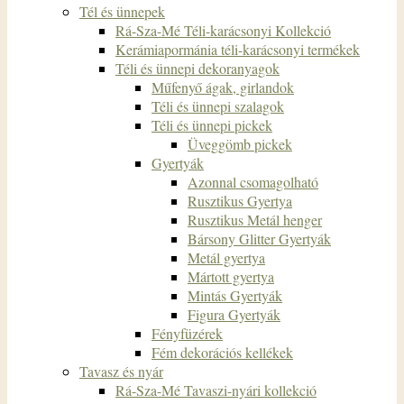
Tél és ünnepek
Rá-Sza-Mé Téli-karácsonyi Kollekció
Kerámiapormánia téli-karácsonyi termékek
Téli és ünnepi dekoranyagok
Műfenyő ágak, girlandok
Téli és ünnepi szalagok
Téli és ünnepi pickek
Üveggömb pickek
Gyertyák
Azonnal csomagolható
Rusztikus Gyertya
Rusztikus Metál henger
Bársony Glitter Gyertyák
Metál gyertya
Mártott gyertya
Mintás Gyertyák
Figura Gyertyák
Fényfüzérek
Fém dekorációs kellékek
Tavasz és nyár
Rá-Sza-Mé Tavaszi-nyári kollekció