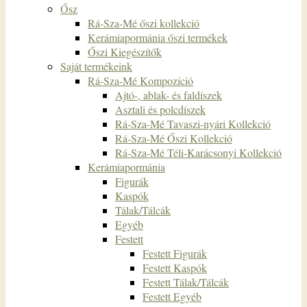
Ősz
Rá-Sza-Mé őszi kollekció
Kerámiapormánia őszi termékek
Őszi Kiegészítők
Saját termékeink
Rá-Sza-Mé Kompozíció
Ajtó-, ablak- és faldíszek
Asztali és polcdíszek
Rá-Sza-Mé Tavaszi-nyári Kollekció
Rá-Sza-Mé Őszi Kollekció
Rá-Sza-Mé Téli-Karácsonyi Kollekció
Kerámiapormánia
Figurák
Kaspók
Tálak/Tálcák
Egyéb
Festett
Festett Figurák
Festett Kaspók
Festett Tálak/Tálcák
Festett Egyéb