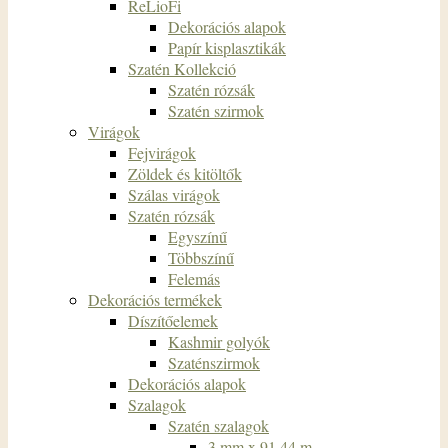
ReLioFi
Dekorációs alapok
Papír kisplasztikák
Szatén Kollekció
Szatén rózsák
Szatén szirmok
Virágok
Fejvirágok
Zöldek és kitöltők
Szálas virágok
Szatén rózsák
Egyszínű
Többszínű
Felemás
Dekorációs termékek
Díszítőelemek
Kashmir golyók
Szaténszirmok
Dekorációs alapok
Szalagok
Szatén szalagok
3 mm x 91,44 m