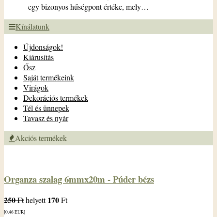
egy bizonyos hűségpont értéke, mely…
Kínálatunk
Újdonságok!
Kiárusítás
Ősz
Saját termékeink
Virágok
Dekorációs termékek
Tél és ünnepek
Tavasz és nyár
Akciós termékek
Organza szalag 6mmx20m - Púder bézs
250
170
Ft
helyett
Ft
[0.46
EUR
]