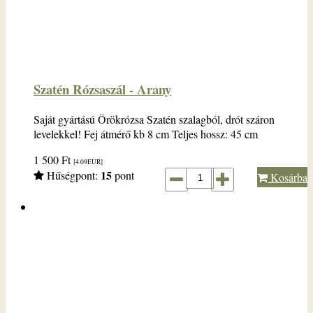
Szatén Rózsaszál - Arany
Saját gyártású Örökrózsa Szatén szalagból, drót száron
levelekkel! Fej átmérő kb 8 cm Teljes hossz: 45 cm
1 500
Ft
[4.09
EUR
]
15
Hűségpont:
pont
Kosárba