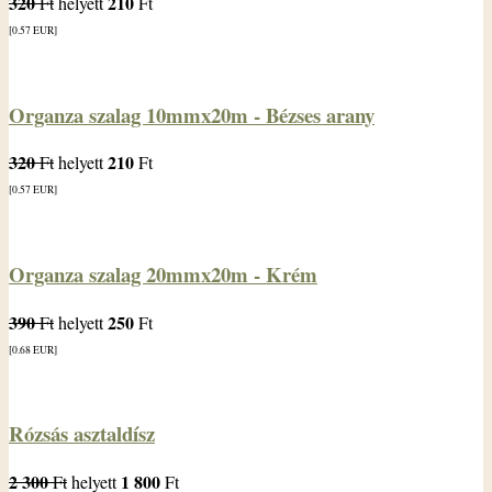
320
210
Ft
helyett
Ft
[0.57
EUR
]
Organza szalag 10mmx20m - Bézses arany
320
210
Ft
helyett
Ft
[0.57
EUR
]
Organza szalag 20mmx20m - Krém
390
250
Ft
helyett
Ft
[0.68
EUR
]
Rózsás asztaldísz
2 300
1 800
Ft
helyett
Ft