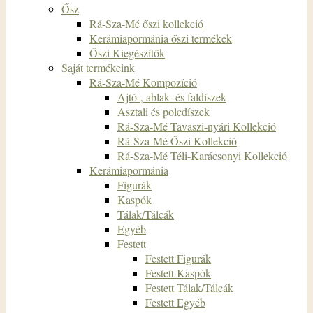
Ősz
Rá-Sza-Mé őszi kollekció
Kerámiapormánia őszi termékek
Őszi Kiegészítők
Saját termékeink
Rá-Sza-Mé Kompozíció
Ajtó-, ablak- és faldíszek
Asztali és polcdíszek
Rá-Sza-Mé Tavaszi-nyári Kollekció
Rá-Sza-Mé Őszi Kollekció
Rá-Sza-Mé Téli-Karácsonyi Kollekció
Kerámiapormánia
Figurák
Kaspók
Tálak/Tálcák
Egyéb
Festett
Festett Figurák
Festett Kaspók
Festett Tálak/Tálcák
Festett Egyéb