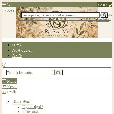
Kosár
Select Language
▼
Bejelentkezés
Regisztráció
Hírek
Adatvédelem
ÁSZF
Menü
Kosár
Profil
Kínálatunk
Újdonságok!
Kiárusítás