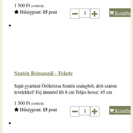
1 500
Ft
[4.09
EUR
]
15
Hűségpont:
pont
Kosárba
Szatén Rózsaszál - Fekete
Saját gyártású Örökrózsa Szatén szalagból, drót száron
levelekkel! Fej átmnérő kb 8 cm Teljes hossz: 45 cm
1 500
Ft
[4.09
EUR
]
15
Hűségpont:
pont
Kosárba