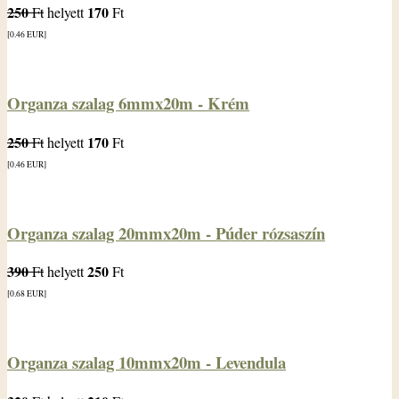
250
170
Ft
helyett
Ft
[0.46
EUR
]
Organza szalag 6mmx20m - Krém
250
170
Ft
helyett
Ft
[0.46
EUR
]
Organza szalag 20mmx20m - Púder rózsaszín
390
250
Ft
helyett
Ft
[0.68
EUR
]
Organza szalag 10mmx20m - Levendula