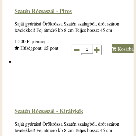
Szatén Rózsaszál - Piros
Saját gyártású Örökrózsa Szatén szalagból, drót száron
levelekkel! Fej átmérő kb 8 cm Teljes hossz: 45 cm
1 500
Ft
[4.09
EUR
]
15
Hűségpont:
pont
Kosárba
Szatén Rózsaszál - Királykék
Saját gyártású Örökrózsa Szatén szalagból, drót száron
levelekkel! Fej átmérő kb 8 cm Teljes hossz: 45 cm