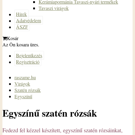
Kerámiapormánia Tavaszi-nyári termékek
Tavaszi virágok
Hírek
Adatvédelem
ÁSZF
Kosár
Az Ön kosara üres.
Bejelentkezés
Regisztráció
raszame.hu
Virágok
Szatén rózsák
Egyszínű
Egyszínű szatén rózsák
Fedezd fel kézzel készített, egyszínű szatén rózsáinkat,