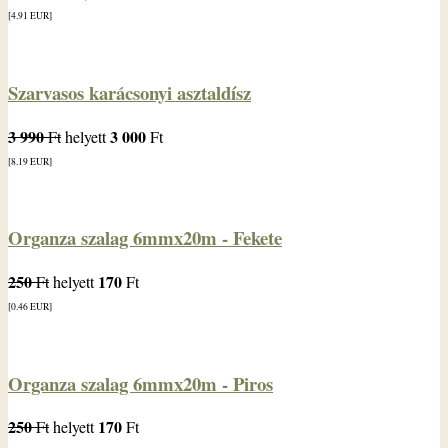
[4.91
EUR
]
Szarvasos karácsonyi asztaldísz
3 990
3 000
Ft
helyett
Ft
[8.19
EUR
]
Organza szalag 6mmx20m - Fekete
250
170
Ft
helyett
Ft
[0.46
EUR
]
Organza szalag 6mmx20m - Piros
250
170
Ft
helyett
Ft