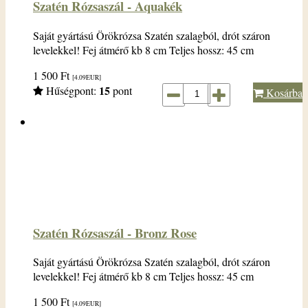
Szatén Rózsaszál - Aquakék
Saját gyártású Örökrózsa Szatén szalagból, drót száron
levelekkel! Fej átmérő kb 8 cm Teljes hossz: 45 cm
1 500
Ft
[4.09
EUR
]
15
Hűségpont:
pont
Kosárba
Szatén Rózsaszál - Bronz Rose
Saját gyártású Örökrózsa Szatén szalagból, drót száron
levelekkel! Fej átmérő kb 8 cm Teljes hossz: 45 cm
1 500
Ft
[4.09
EUR
]