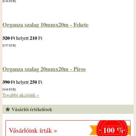
[0.46
EUR
]
Organza szalag 10mmx20m - Fekete
320
210
Ft
helyett
Ft
[0.57
EUR
]
Organza szalag 20mmx20m - Piros
390
250
Ft
helyett
Ft
[0.68
EUR
]
További akcióink »
Vásárlói értékelések
100 %
Vásárlóink írták »