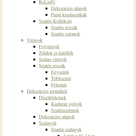
ReLioFi
Dekorációs alapok
Papír kisplasztikák
Szatén Kollekció
Szatén rózsák
Szatén szirmok
Virágok
Fejvirágok
Zöldek és kitöltők
Szálas virágok
Szatén rózsák
Egyszínű
Többszínű
Felemás
Dekorációs termékek
Díszítőelemek
Kashmir golyók
Szaténszirmok
Dekorációs alapok
Szalagok
Szatén szalagok
3 mm x 91,44 m