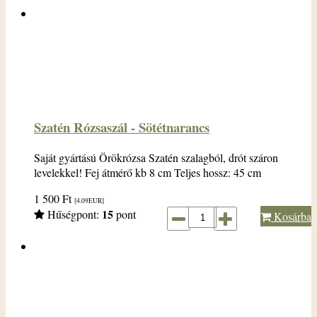
Szatén Rózsaszál - Sötétnarancs
Saját gyártású Örökrózsa Szatén szalagból, drót száron
levelekkel! Fej átmérő kb 8 cm Teljes hossz: 45 cm
1 500
Ft
[4.09
EUR
]
15
Hűségpont:
pont
Kosárba