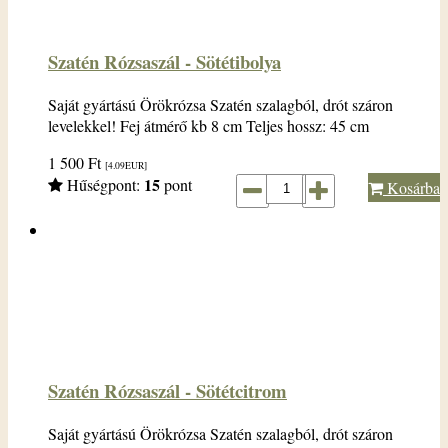
Szatén Rózsaszál - Sötétibolya
Saját gyártású Örökrózsa Szatén szalagból, drót száron
levelekkel! Fej átmérő kb 8 cm Teljes hossz: 45 cm
1 500
Ft
[4.09
EUR
]
15
Hűségpont:
pont
Kosárba
Szatén Rózsaszál - Sötétcitrom
Saját gyártású Örökrózsa Szatén szalagból, drót száron