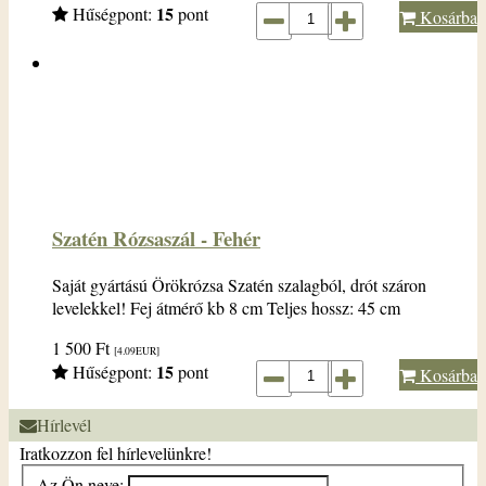
15
Hűségpont:
pont
Kosárba
Szatén Rózsaszál - Fehér
Saját gyártású Örökrózsa Szatén szalagból, drót száron
levelekkel! Fej átmérő kb 8 cm Teljes hossz: 45 cm
1 500
Ft
[4.09
EUR
]
15
Hűségpont:
pont
Kosárba
Hírlevél
Iratkozzon fel hírlevelünkre!
Az Ön neve: