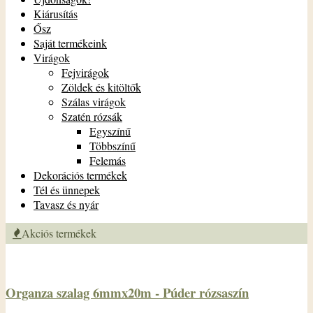
Kiárusítás
Ősz
Saját termékeink
Virágok
Fejvirágok
Zöldek és kitöltők
Szálas virágok
Szatén rózsák
Egyszínű
Többszínű
Felemás
Dekorációs termékek
Tél és ünnepek
Tavasz és nyár
Akciós termékek
Organza szalag 6mmx20m - Púder rózsaszín