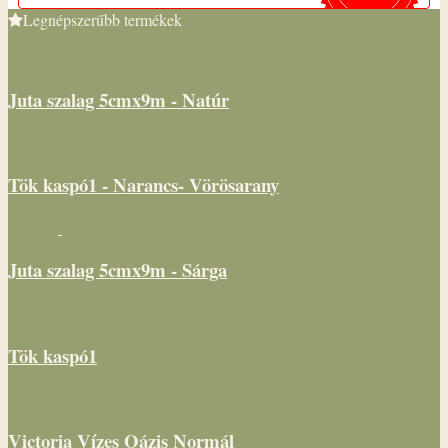
Legnépszerűbb termékek
Juta szalag 5cmx9m - Natúr
Tök kaspó1 - Narancs- Vörösarany
Juta szalag 5cmx9m - Sárga
Tök kaspó1
Victoria Vízes Oázis Normál