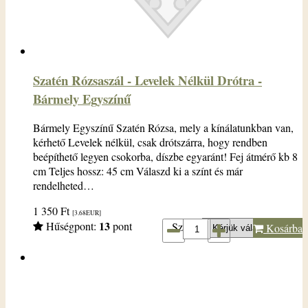
Szatén Rózsaszál - Levelek Nélkül Drótra -
Bármely Egyszínű
Bármely Egyszínű Szatén Rózsa, mely a kínálatunkban van,
kérhető Levelek nélkül, csak drótszárra, hogy rendben
beépíthető legyen csokorba, díszbe egyaránt! Fej átmérő kb 8
cm Teljes hossz: 45 cm Válaszd ki a színt és már
rendelheted…
1 350
Ft
[3.68
EUR
]
13
Hűségpont:
pont
Szín*:
Kosárba