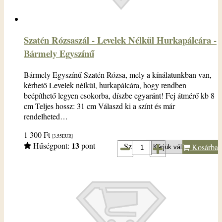
Szatén Rózsaszál - Levelek Nélkül Hurkapálcára -
Bármely Egyszínű
Bármely Egyszínű Szatén Rózsa, mely a kínálatunkban van,
kérhető Levelek nélkül, hurkapálcára, hogy rendben
beépíthető legyen csokorba, díszbe egyaránt! Fej átmérő kb 8
cm Teljes hossz: 31 cm Válaszd ki a színt és már
rendelheted…
1 300
Ft
[3.55
EUR
]
13
Hűségpont:
pont
Szín*:
Kosárba