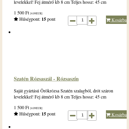
levelekkel! Fej átmérő kb 8 cm Teljes hossz: 45 cm
1 500
Ft
[4.09
EUR
]
15
Hűségpont:
pont
Kosárba
Szatén Rózsaszál - Rózsaszín
Saját gyártású Örökrózsa Szatén szalagból, drót száron
levelekkel! Fej átmérő kb 8 cm Teljes hossz: 45 cm
1 500
Ft
[4.09
EUR
]
15
Hűségpont:
pont
Kosárba