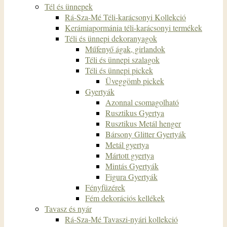
Tél és ünnepek
Rá-Sza-Mé Téli-karácsonyi Kollekció
Kerámiapormánia téli-karácsonyi termékek
Téli és ünnepi dekoranyagok
Műfenyő ágak, girlandok
Téli és ünnepi szalagok
Téli és ünnepi pickek
Üveggömb pickek
Gyertyák
Azonnal csomagolható
Rusztikus Gyertya
Rusztikus Metál henger
Bársony Glitter Gyertyák
Metál gyertya
Mártott gyertya
Mintás Gyertyák
Figura Gyertyák
Fényfüzérek
Fém dekorációs kellékek
Tavasz és nyár
Rá-Sza-Mé Tavaszi-nyári kollekció