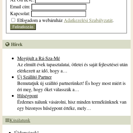
Email cím:
Kapcsolat:
Elfogadom a webáruház
Adatkezelési Szabályzatát
.
Feliratkozás
Hírek
Megújult a Rá-Sza-Mé
Az elmúlt évek tapasztalatai, ötletei és saját fejlesztései után
elérkezett az idő, hogy a…
Új Szállító Partner
Bemutatjuk új szállító partnerünket! És hogy most miért is
éri meg, hogy őket válasszák a…
Hűségpont
Érdemes nálunk vásárolni, hisz minden termékünknek van
egy bizonyos hűségpont értéke, mely…
Kínálatunk
Újdonságok!