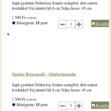
Saját gyártású Örökrózsa Szatén szalagból, drót száron
levelekkel! Fej átmérő kb 8 cm Teljes hossz: 45 cm
1 500
Ft
[4.09
EUR
]
15
Hűségpont:
pont
Kosárba
Szatén Rózsaszál - Sötétrózsaszín
Saját gyártású Örökrózsa Szatén szalagból, drót száron
levelekkel! Fej átmérő kb 8 cm Teljes hossz: 45 cm
1 500
Ft
[4.09
EUR
]
15
Hűségpont:
pont
Kosárba