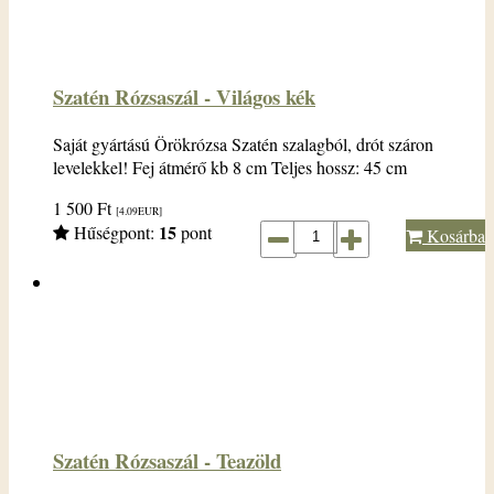
Szatén Rózsaszál - Világos kék
Saját gyártású Örökrózsa Szatén szalagból, drót száron
levelekkel! Fej átmérő kb 8 cm Teljes hossz: 45 cm
1 500
Ft
[4.09
EUR
]
15
Hűségpont:
pont
Kosárba
Szatén Rózsaszál - Teazöld