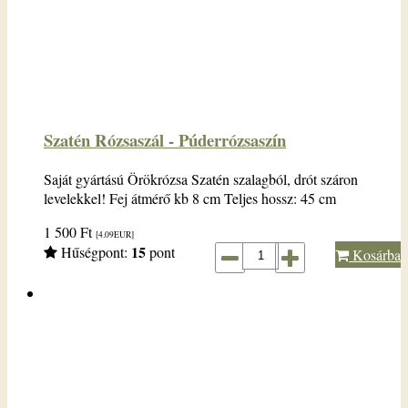
Szatén Rózsaszál - Púderrózsaszín
Saját gyártású Örökrózsa Szatén szalagból, drót száron
levelekkel! Fej átmérő kb 8 cm Teljes hossz: 45 cm
1 500
Ft
[4.09
EUR
]
15
Hűségpont:
pont
Kosárba