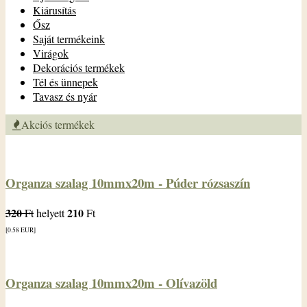
Kiárusítás
Ősz
Saját termékeink
Virágok
Dekorációs termékek
Tél és ünnepek
Tavasz és nyár
Akciós termékek
Organza szalag 10mmx20m - Púder rózsaszín
320
210
Ft
helyett
Ft
[0.58
EUR
]
Organza szalag 10mmx20m - Olívazöld