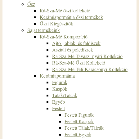
Ősz
Rá-Sza-Mé őszi kollekció
Kerámiapormánia őszi termékek
Őszi Kiegészítők
Saját termékeink
Rá-Sza-Mé Kompozíció
Ajtó-, ablak- és faldíszek
Asztali és polcdíszek
Rá-Sza-Mé Tavaszi-nyári Kollekció
Rá-Sza-Mé Őszi Kollekció
Rá-Sza-Mé Téli-Karácsonyi Kollekció
Kerámiapormánia
Figurák
Kaspók
Tálak/Tálcák
Egyéb
Festett
Festett Figurák
Festett Kaspók
Festett Tálak/Tálcák
Festett Egyéb