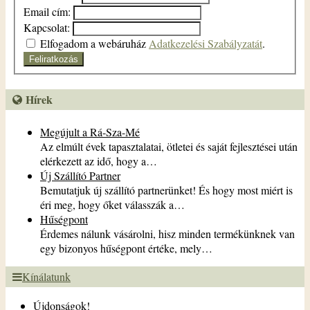
Email cím:
Kapcsolat:
Elfogadom a webáruház
Adatkezelési Szabályzatát
.
Feliratkozás
Hírek
Megújult a Rá-Sza-Mé
Az elmúlt évek tapasztalatai, ötletei és saját fejlesztései után
elérkezett az idő, hogy a…
Új Szállító Partner
Bemutatjuk új szállító partnerünket! És hogy most miért is
éri meg, hogy őket válasszák a…
Hűségpont
Érdemes nálunk vásárolni, hisz minden termékünknek van
egy bizonyos hűségpont értéke, mely…
Kínálatunk
Újdonságok!