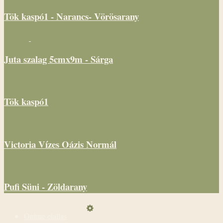
Tök kaspó1 - Narancs- Vörösarany
Juta szalag 5cmx9m - Sárga
Tök kaspó1
Victoria Vízes Oázis Normál
Pufi Süni - Zöldarany
Online elállás