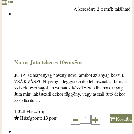
A keresésre 2 termék található.
Natúr Juta tekercs 10cmx5m
JUTA az alapanyag növény neve, amiből az anyag készül,
ZSÁKVÁSZON pedig a leggyakoribb felhasználási formája:
zsákok, csomagok, bevonatok készítésére alkalmas anyag.
Juta mint lakástextil dekor függöny, vagy asztali futó dekor
asztalterítő,…
1 328
Ft
[3.67
EUR
]
13
Hűségpont:
pont
Kosárba