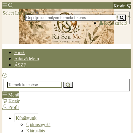
Kosár
Select Language
▼
Bejelentkezés
Regisztráció
Hírek
Adatvédelem
ÁSZF
Menü
Kosár
Profil
Kínálatunk
Újdonságok!
Kiárusítás