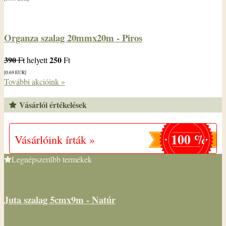
Organza szalag 20mmx20m - Piros
390
250
Ft
helyett
Ft
[0.69
EUR
]
További akcióink »
Vásárlói értékelések
100 %
Vásárlóink írták »
Legnépszerűbb termékek
Juta szalag 5cmx9m - Natúr