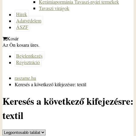
Kerámiapormánia Tavaszi-nyári termékek
Tavaszi virágok
Hírek
Adatvédelem
ÁSZF
Kosár
Az Ön kosara üres.
Bejelentkezés
Regisztráció
raszame.hu
Keresés a következő kifejezésre: textil
Keresés a következő kifejezésre:
textil