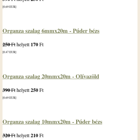
[0.69
EUR
]
Organza szalag 6mmx20m - Púder bézs
250
170
Ft
helyett
Ft
[0.47
EUR
]
Organza szalag 20mmx20m - Olívazöld
390
250
Ft
helyett
Ft
[0.69
EUR
]
Organza szalag 10mmx20m - Púder bézs
320
210
Ft
helyett
Ft