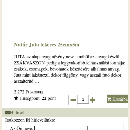
Natúr Juta tekercs 25cmx5m
JUTA az alapanyag növény neve, amiből az anyag készül,
ZSÁKVÁSZON pedig a leggyakoribb felhasználási formája:
zsákok, csomagok, bevonatok készítésére alkalmas anyag.
Juta mint lakástextil dekor függöny, vagy asztali futó dekor
asztalterítő,…
2 272
Ft
[6.27
EUR
]
22
Hűségpont:
pont
Kosárba
Hírlevél
Iratkozzon fel hírlevelünkre!
Az Ön neve: